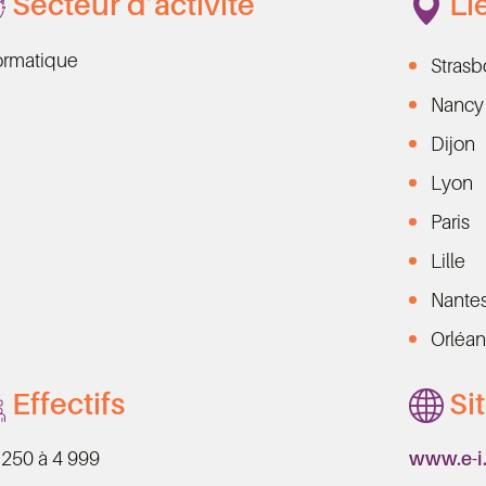
Secteur d’activité
Li
ormatique
Strasb
Nancy
Dijon
Lyon
Paris
Lille
Nante
Orléan
Effectifs
Si
250 à 4 999
www.e-i