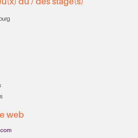
eu(x) du / des stage(s)
ourg
s
s
te web
.com