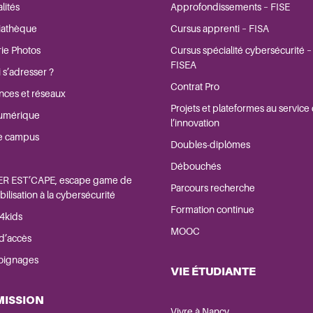
lités
Approfondissements – FISE
athèque
Cursus apprenti – FISA
rie Photos
Cursus spécialité cybersécurité –
FISEA
 s’adresser ?
Contrat Pro
ances et réseaux
Projets et plateformes au service
umérique
l’innovation
e campus
Doubles-diplômes
Débouchés
R EST’CAPE, escape game de
Parcours recherche
bilisation à la cybersécurité
Formation continue
4kids
MOOC
 d’accès
oignages
VIE ÉTUDIANTE
MISSION
Vivre à Nancy