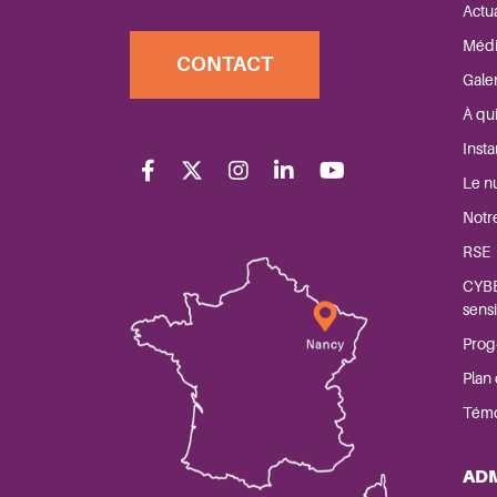
Actua
Médi
CONTACT
Gale
À qui
Inst
Le n
Notr
RSE
CYBE
sensi
Prog
Plan
Tém
AD