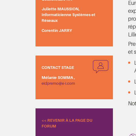
Eur
Juliette MAUSSION,
exp
Informaticienne Systèmes et
pro
Réseaux
rép
Corentin JARRY
Lil
Pre
et 
CONTACT STAGE
Mélanie SOMMA ,
eidpremo@e-i.com
Not
<< REVENIR À LA PAGE DU
FORUM